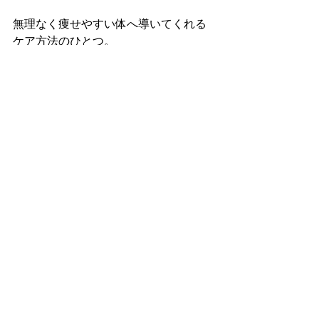
無理なく痩せやすい体へ導いてくれる
ケア方法のひとつ。
筋トレと組み合わせることで、
さらに効果的なボディメイクも期待で
きます。
気になる方はぜひ一度体験してみてく
ださい。
ヘッドスパ
ボディケア
施術内容