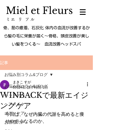
Miel et Fleurs
ミエ リ フル
骨、筋の癒着、石灰化 体内の血流が改善するか
ら髪の毛に栄養が届く～骨格、頭皮改善が美し
い髪をつくる～ 血流改善ヘッドスパ
記事
お悩み別コラム&ブログ
まきこ すが
お悩み別コラム&ブログ
5月24日
読了時間: 2分
WINBACKで最新エイジ
ヘッドスパ
ングケア
ヘアメイク
ボディケア
今回は、なぜ内臓の代謝を高めると痩
せやすくなるのか、
お客様の声