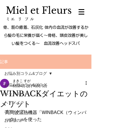
Miel et Fleurs
ミエ リ フル
骨、筋の癒着、石灰化 体内の血流が改善するか
ら髪の毛に栄養が届く～骨格、頭皮改善が美し
い髪をつくる～ 血流改善ヘッドスパ
記事
お悩み別コラム&ブログ
まきこ すが
お悩み別コラム&ブログ
5月24日
読了時間: 1分
WINBACKダイエットの
ヘッドスパ
メリット
ヘアメイク
ボディケア
高周波温熱機器「WINBACK（ウィンバ
ック）」を使った
お客様の声